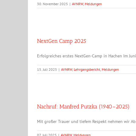
30. November 2025
|
AVNRW
,
Meldungen
NextGen Camp 2025
Erfolgreiches erstes NextGen-Camp in Hachen Im Jun
15. Juli 2025
|
AVNRW
,
Lehrgangsbericht
,
Meldungen
Nachruf: Manfred Putzka (1940–2025)
Mit großer Trauer und tiefem Respekt nehmen wir Absc
07. Juli 2025
|
AVNRW
,
Meldungen