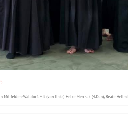
20
Mörfelden-Walldorf. Mit (von links) Heike Mercsak (4.Dan), Beate Hellmich