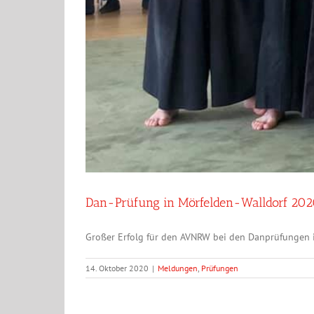
Dan-Prüfung in Mörfelden-Walldorf 20
Großer Erfolg für den AVNRW bei den Danprüfungen in 
14. Oktober 2020
|
Meldungen
,
Prüfungen