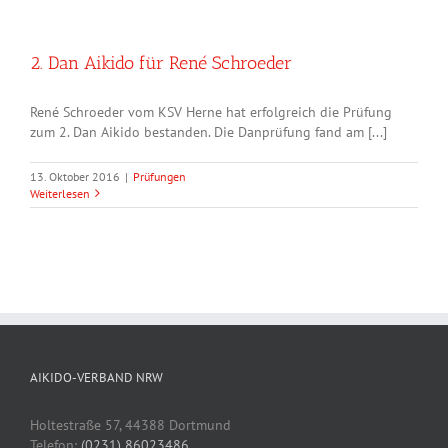
2. Dan Aikido für René Schroeder
René Schroeder vom KSV Herne hat erfolgreich die Prüfung
zum 2. Dan Aikido bestanden. Die Danprüfung fand am [...]
13. Oktober 2016
|
Prüfungen
Weiterlesen
AIKIDO-VERBAND NRW
Holtestraße 57, 44388 Dortmund
Telefon:
(0231) 86023486