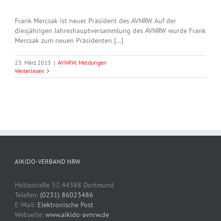
Frank Mercsak ist neuer Präsident des AVNRW Auf der
diesjährigen Jahreshauptversammlung des AVNRW wurde Frank
Mercsak zum neuen Präsidenten [...]
23. März 2015
|
AVNRW
,
Meldungen
Weiterlesen
AIKIDO-VERBAND NRW
Holtestraße 57, 44388 Dortmund
Telefon:
(0231) 86023486
E-Mail:
Elektronische Post
Webseite:
www.aikido-avnrw.de