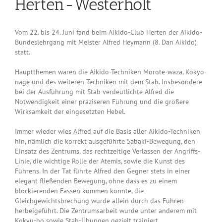
Herten-Westerholt
Vom 22. bis 24. Juni fand beim Aikido-Club Herten der Aikido-
Bundeslehrgang mit Meister Alfred Heymann (8. Dan Aikido)
statt.
Hauptthemen waren die Aikido-Techniken Morote-waza, Kokyo-
nage und des weiteren Techniken mit dem Stab. Insbesondere
bei der Ausführung mit Stab verdeutlichte Alfred die
Notwendigkeit einer präziseren Führung und die größere
Wirksamkeit der eingesetzten Hebel.
Immer wieder wies Alfred auf die Basis aller Aikido-Techniken
hin, nämlich die korrekt ausgeführte Sabaki-Bewegung, den
Einsatz des Zentrums, das rechtzeitige Verlassen der Angriffs-
Linie, die wichtige Rolle der Atemis, sowie die Kunst des
Führens. In der Tat führte Alfred den Gegner stets in einer
elegant fließenden Bewegung, ohne dass es zu einem
blockierenden Fassen kommen konnte, die
Gleichgewichtsbrechung wurde allein durch das Führen
herbeigeführt. Die Zentrumsarbeit wurde unter anderem mit
Kokyu-ho sowie Stab-Übungen gezielt trainiert.