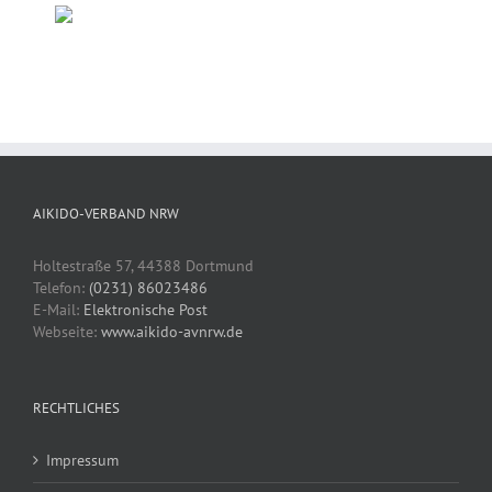
AIKIDO-VERBAND NRW
Holtestraße 57, 44388 Dortmund
Telefon:
(0231) 86023486
E-Mail:
Elektronische Post
Webseite:
www.aikido-avnrw.de
RECHTLICHES
Impressum