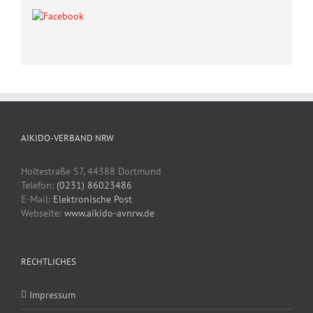
AIKIDO-VERBAND NRW
Holtestraße 57, 44388 Dortmund
Telefon:
(0231) 86023486
E-Mail:
Elektronische Post
Webseite:
www.aikido-avnrw.de
RECHTLICHES
Impressum