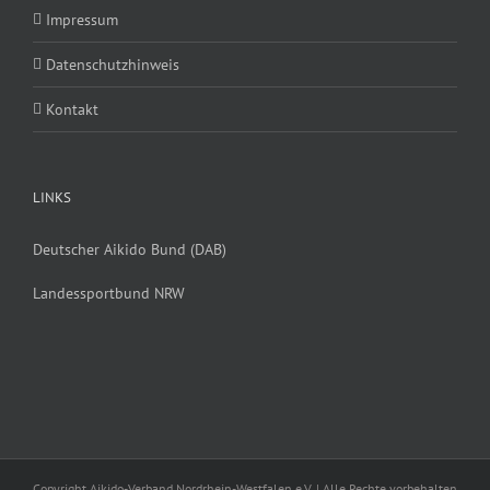
Impressum
Datenschutzhinweis
Kontakt
LINKS
Deutscher Aikido Bund (DAB)
Landessportbund NRW
Copyright Aikido-Verband Nordrhein-Westfalen e.V. | Alle Rechte vorbehalten