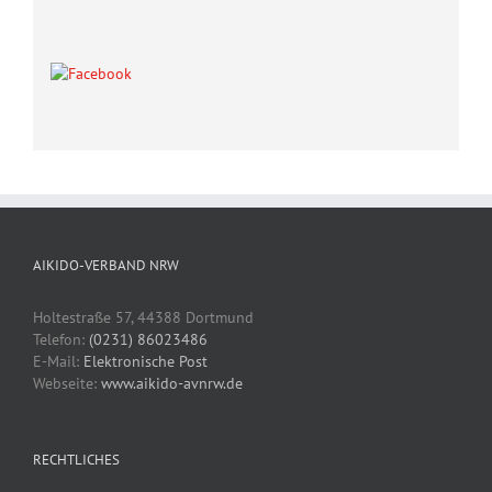
AIKIDO-VERBAND NRW
Holtestraße 57, 44388 Dortmund
Telefon:
(0231) 86023486
E-Mail:
Elektronische Post
Webseite:
www.aikido-avnrw.de
RECHTLICHES